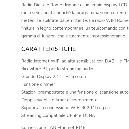
Radio Digitale Rome dispone di un ampio display LCD a
radio selezionata, nonché la programmazione corrente, l
meteo, se abilitate dall’emittente. La radio WIFI Rome
finitura in legno contemporanea, un telecomando con tu
gamma di funzioni che sicuramente impressioneranno.
CARATTERISTICHE
Radio Internet WIFI ad alta sensibilità con DAB + e F
Ricevitore BT per lo streaming audio
Grande Display 2.4 ” TFT a colori
Funzione dimmer
Stazioni preimpostate e una funzione di scansione aut
Doppia sveglia e timer di spegnimento
Supporta la connessione WIFI 802.11b / g / n
Streaming compatibile UPnP e DLNA
Connessione LAN Ethernet RJ45