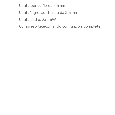
Copyright © 2024 Soundwave Distribution Srl - P.I. 
Uscita per cuffie da 3,5 mm
proprietari. Nomi e caratteristiche sono citati solamente
Uscita/Ingresso di linea da 3,5 mm
costruttori.
Uscita audio: 2x 25W
Compreso telecomando con funzioni complete
SPECIFICHE
Playback optionsBT streaming, DAB+ tuner, FM radio, I
Input connections3.5mm Jack, RJ45 (CAT)
Output connections3.5mm Jack
Output power50W
Power supply100-240VAC 50/60Hz (9V Adapter)
Dimensions (L x W x H)300 x 135 x 120mm
Weight2,00
Vai al sito www.tronios.com
Scarica il catalogo Tronios