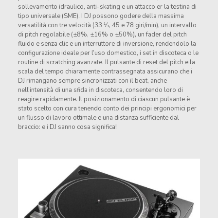
sollevamento idraulico, anti-skating e un attacco er la testina di
tipo universale (SME). I DJ possono godere della massima
versatilità con tre velocità (33 ⅓, 45 e 78 giri/min), un intervallo
di pitch regolabile (±8%, ±16% o ±50%), un fader del pitch
fluido e senza clic e un interruttore di inversione, rendendolo la
configurazione ideale per l’uso domestico, i set in discoteca o le
routine di scratching avanzate. Il pulsante di reset del pitch e la
scala del tempo chiaramente contrassegnata assicurano che i
DJ rimangano sempre sincronizzati con il beat, anche
nell’intensità di una sfida in discoteca, consentendo loro di
reagire rapidamente. Il posizionamento di ciascun pulsante è
stato scelto con cura tenendo conto dei principi ergonomici per
un flusso di lavoro ottimale e una distanza sufficiente dal
braccio: e i DJ sanno cosa significa!