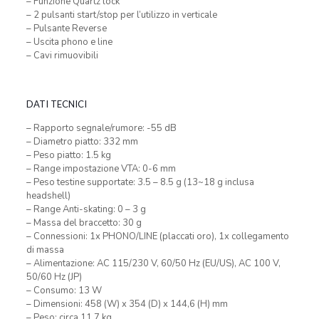
– Funzione Quartz lock
– 2 pulsanti start/stop per l’utilizzo in verticale
– Pulsante Reverse
– Uscita phono e line
– Cavi rimuovibili
DATI TECNICI
– Rapporto segnale/rumore: -55 dB
– Diametro piatto: 332 mm
– Peso piatto: 1.5 kg
– Range impostazione VTA: 0-6 mm
– Peso testine supportate: 3.5 – 8.5 g (13~18 g inclusa
headshell)
– Range Anti-skating: 0 – 3 g
– Massa del braccetto: 30 g
– Connessioni: 1x PHONO/LINE (placcati oro), 1x collegamento
di massa
– Alimentazione: AC 115/230 V, 60/50 Hz (EU/US), AC 100 V,
50/60 Hz (JP)
– Consumo: 13 W
– Dimensioni: 458 (W) x 354 (D) x 144,6 (H) mm
– Peso: circa 11.7 kg