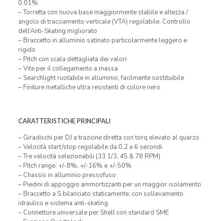
0.01%
– Torretta con nuova base maggiormente stabile e altezza /
angolo di tracciamento verticale (VTA) regolabile. Controllo
dell’Anti-Skating migliorato
– Braccetto in alluminio satinato particolarmente leggero e
rigido
– Pitch con scala dettagliata dei valori
– Vite per il collegamento a massa
– Searchlight ruotabile in alluminio, facilmente sostituibile
– Finiture metalliche ultra resistenti di colore nero
CARATTERISTICHE PRINCIPALI
– Giradischi per DJ a trazione diretta con torq elevato al quarzo
– Velocità start/stop regolabile da 0,2 a 6 secondi
– Tre velocità selezionabili (33 1/3, 45 & 78 RPM)
– Pitch range: +/-8%, +/-16% e +/-50%
– Chassis in alluminio pressofuso
– Piedini di appoggio ammortizzanti per un maggior isolamento
– Braccetto a S bilanciato staticamente, con sollevamento
idraulico e sistema anti-skating
– Connettore universale per Shell con standard SME