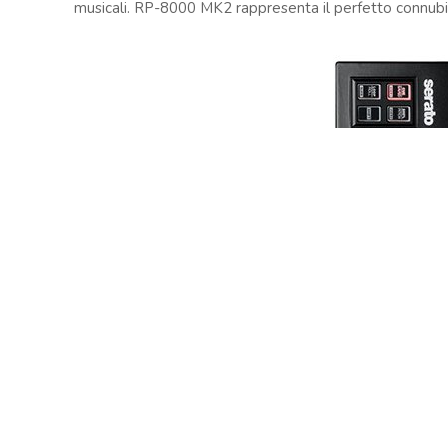
musicali. RP-8000 MK2 rappresenta il perfetto connubio
Copyright © 2024 Soundwave Distribution Srl - P.I. 
proprietari. Nomi e caratteristiche sono citati solamente
costruttori.