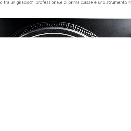
 tra un giradischi professionale di prima classe e uno strumento m
04167210261 |
COOKIES POLICY
| Tutti i marchi, i prodotti e i nomi 
 al fine descrittivo e possono variare senza obbligo di preavviso, qui