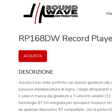
Mar
RP168DW Record Playe
ACQUISTA
DESCRIZIONE
Ascolta il tuo vinile preferito con questo giradischi da
lussuosa impiallacciatura di legno. I doppi altoparlant
il vinile in musica dal giradischi a 3 velocità variabili (3
tecnologia BT 5.0 integrata per riprodurre musica in st
da qualsiasi dispositivo BT compatibile. Usa la porta USB