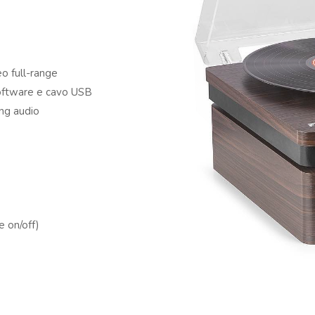
eo full-range
 software e cavo USB
ing audio
e on/off)