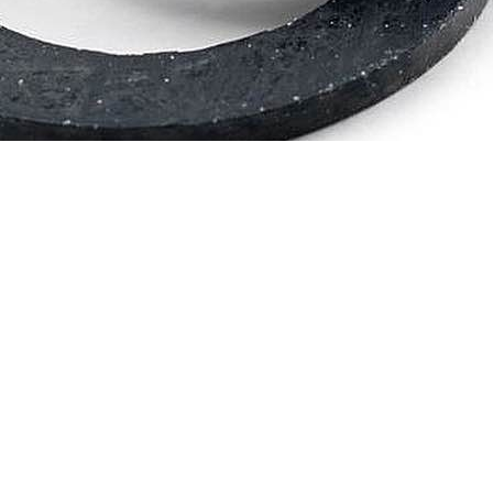
04167210261 |
COOKIES POLICY
| Tutti i marchi, i prodotti e i nomi 
 al fine descrittivo e possono variare senza obbligo di preavviso, qui