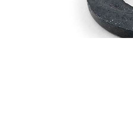
Copyright © 2024 Soundwave Distribution Srl - P.I. 
proprietari. Nomi e caratteristiche sono citati solamente
costruttori.