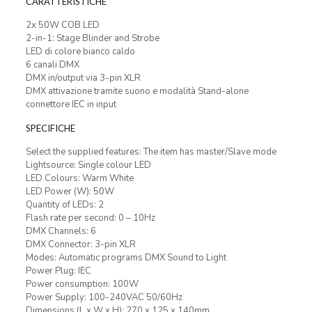
CARATTERISTICHE
2x 50W COB LED
2-in-1: Stage Blinder and Strobe
LED di colore bianco caldo
6 canali DMX
DMX in/output via 3-pin XLR
DMX attivazione tramite suono e modalità Stand-alone
connettore IEC in input
SPECIFICHE
Select the supplied features: The item has master/Slave mode
Lightsource: Single colour LED
LED Colours: Warm White
LED Power (W): 50W
Quantity of LEDs: 2
Flash rate per second: 0 – 10Hz
DMX Channels: 6
DMX Connector: 3-pin XLR
Modes: Automatic programs DMX Sound to Light
Power Plug: IEC
Power consumption: 100W
Power Supply: 100-240VAC 50/60Hz
Dimensions (L x W x H): 270 x 125 x 140mm