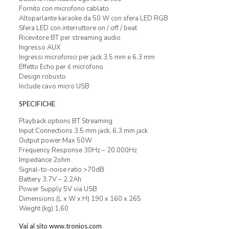
Fornito con microfono cablato
Altoparlante karaoke da 50 W con sfera LED RGB
Sfera LED con interruttore on / off / beat
Ricevitore BT per streaming audio
Ingresso AUX
Ingressi microfonici per jack 3.5 mm e 6.3 mm
Effetto Echo per il microfono
Design robusto
Include cavo micro USB
SPECIFICHE
Playback options BT Streaming
Input Connections 3.5 mm jack, 6.3 mm jack
Output power:Max 50W
Frequency Response 30Hz – 20.000Hz
Impedance 2ohm
Signal-to-noise ratio >70dB
Battery 3.7V – 2.2Ah
Power Supply 5V via USB
Dimensions (L x W x H) 190 x 160 x 265
Weight (kg) 1,60
Vai al sito www.tronios.com