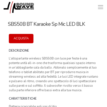
SBS50B BT Karaoke Sp Mic LED BLK
ACQUISTA
DESCRIZIONE
L’altoparlante wireless SBS50B con luce per feste è una
potente unità all-in-one che trasforma qualsiasi spazio interno
in un’abbagliante sala da ballo. Abbinalo semplicemente al tuo
telefono o tablet abilitato per BT per riprodurre musica in
streaming wireless ad alta fedeltà. Le luci LED integrate ruotano
e pulsano al ritmo, creando uno spettacolo di luci spettacolare
sulle pareti e sul soffitto. Il subwoofer rivolto verso il basso
sulla parte inferiore offre bassi extra alla tua musica.
CARATTERISTICHE
Batteria ricaricabile agli ioni di litio