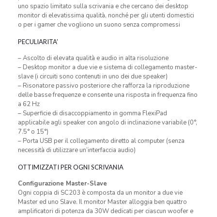
uno spazio limitato sulla scrivania e che cercano dei desktop
monitor di elevatissima qualità, nonché per gli utenti domestici
o per i gamer che vogliono un suono senza compromessi
PECULIARITA’
– Ascolto di elevata qualità e audio in alta risoluzione
– Desktop monitor a due vie e sistema di collegamento master-
slave (i circuiti sono contenuti in uno dei due speaker)
– Risonatore passivo posteriore che rafforza la riproduzione
delle basse frequenze e consente una risposta in frequenza fino
a 62 Hz
– Superficie di disaccoppiamento in gomma FlexiPad
applicabile agli speaker con angolo di inclinazione variabile (0°,
7.5° o 15°)
– Porta USB per il collegamento diretto al computer (senza
necessità di utilizzare un’interfaccia audio)
OTTIMIZZATI PER OGNI SCRIVANIA
Configurazione Master-Slave
Ogni coppia di SC203 è composta da un monitor a due vie
Master ed uno Slave. Il monitor Master alloggia ben quattro
amplificatori di potenza da 30W dedicati per ciascun woofer e