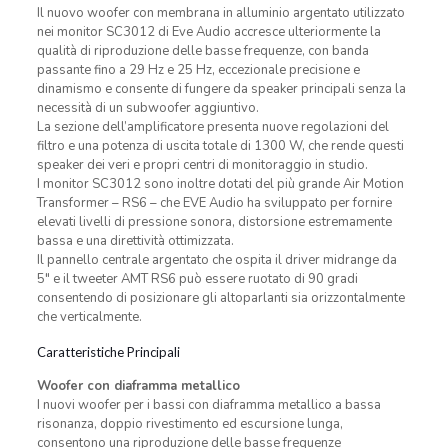
Il nuovo woofer con membrana in alluminio argentato utilizzato
nei monitor SC3012 di Eve Audio accresce ulteriormente la
qualità di riproduzione delle basse frequenze, con banda
passante fino a 29 Hz e 25 Hz, eccezionale precisione e
dinamismo e consente di fungere da speaker principali senza la
necessità di un subwoofer aggiuntivo.
La sezione dell’amplificatore presenta nuove regolazioni del
filtro e una potenza di uscita totale di 1300 W, che rende questi
speaker dei veri e propri centri di monitoraggio in studio.
I monitor SC3012 sono inoltre dotati del più grande Air Motion
Transformer – RS6 – che EVE Audio ha sviluppato per fornire
elevati livelli di pressione sonora, distorsione estremamente
bassa e una direttività ottimizzata.
Il pannello centrale argentato che ospita il driver midrange da
5″ e il tweeter AMT RS6 può essere ruotato di 90 gradi
consentendo di posizionare gli altoparlanti sia orizzontalmente
che verticalmente.
Caratteristiche Principali
Woofer con diaframma metallico
I nuovi woofer per i bassi con diaframma metallico a bassa
risonanza, doppio rivestimento ed escursione lunga,
consentono una riproduzione delle basse frequenze