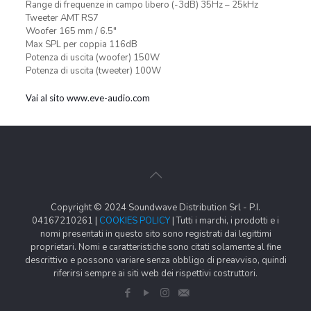
Range di frequenze in campo libero (-3dB) 35Hz – 25kHz
Tweeter AMT RS7
Woofer 165 mm / 6.5″
Max SPL per coppia 116dB
Potenza di uscita (woofer) 150W
Potenza di uscita (tweeter) 100W
Vai al sito www.eve-audio.com
Copyright © 2024 Soundwave Distribution Srl - P.I.
04167210261 |
COOKIES POLICY
| Tutti i marchi, i prodotti e i
nomi presentati in questo sito sono registrati dai legittimi
proprietari. Nomi e caratteristiche sono citati solamente al fine
descrittivo e possono variare senza obbligo di preavviso, quindi
riferirsi sempre ai siti web dei rispettivi costruttori.