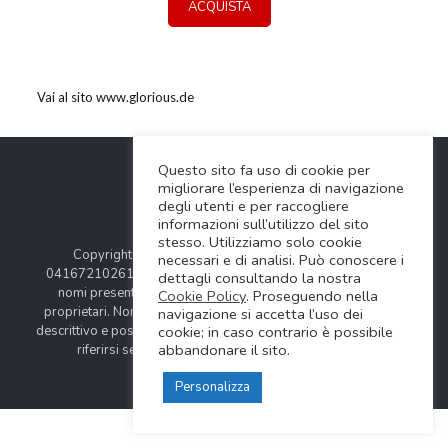
ACQUISTA
Vai al sito www.glorious.de
Questo sito fa uso di cookie per
migliorare l’esperienza di navigazione
degli utenti e per raccogliere
informazioni sull’utilizzo del sito
stesso. Utilizziamo solo cookie
Copyright © 2024 Soundwave Distribution Srl - P.I.
necessari e di analisi. Può conoscere i
04167210261 |
COOKIES POLICY
| Tutti i marchi, i prodotti e i
dettagli consultando la nostra
nomi presentati in questo sito sono registrati dai legittimi
Cookie Policy
. Proseguendo nella
proprietari. Nomi e caratteristiche sono citati solamente al fine
navigazione si accetta l’uso dei
descrittivo e possono variare senza obbligo di preavviso, quindi
cookie; in caso contrario è possibile
abbandonare il sito.
riferirsi sempre ai siti web dei rispettivi costruttori.
Personalizza