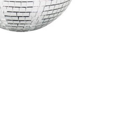
presentati in questo sito sono registrati dai legittimi
ndi riferirsi sempre ai siti web dei rispettivi