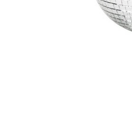
04167210261 |
COOKIES POLICY
| Tutti i marchi, i prodotti e i nomi 
 al fine descrittivo e possono variare senza obbligo di preavviso, qui