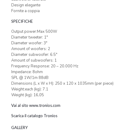
Design elegante
Fornite a coppia
SPECIFICHE
Output power:Max 500W
Diameter tweeter: 1″
Diameter woofer: 3″
Amount of woofers: 2
Diameter subwoofer: 6.5″
Amount of subwoofers: 1
Frequency Response: 20 – 20.000 Hz
Impedance: 8ohm
SPL @ 1W/1m 88dB
Dimensions (L x W x H): 250 x 120 x 1035mm (per piece)
Weight:each (kg): 7.1
Weight (kg): 16,05
Vai al sito www.tronios.com
Scarica il catalogo Tronios
GALLERY