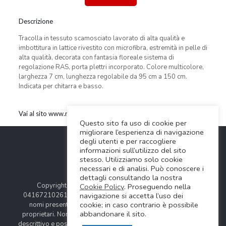
Descrizione
Tracolla in tessuto scamosciato lavorato di alta qualità e
imbottitura in lattice rivestito con microfibra, estremità in pelle di
alta qualità, decorata con fantasia floreale sistema di
regolazione RAS, porta plettri incorporato. Colore multicolore,
larghezza 7 cm, lunghezza regolabile da 95 cm a 150 cm.
Indicata per chitarra e basso.
Vai al sito www.rightonstraps.com
Questo sito fa uso di cookie per
migliorare l’esperienza di navigazione
degli utenti e per raccogliere
informazioni sull’utilizzo del sito
stesso. Utilizziamo solo cookie
necessari e di analisi. Può conoscere i
dettagli consultando la nostra
Copyright © 2024 Soundwave Distribution Srl - P.I.
Cookie Policy
. Proseguendo nella
navigazione si accetta l’uso dei
04167210261 |
COOKIES POLICY
| Tutti i marchi, i prodotti e i
cookie; in caso contrario è possibile
nomi presentati in questo sito sono registrati dai legittimi
abbandonare il sito.
proprietari. Nomi e caratteristiche sono citati solamente al fine
descrittivo e possono variare senza obbligo di preavviso, quindi