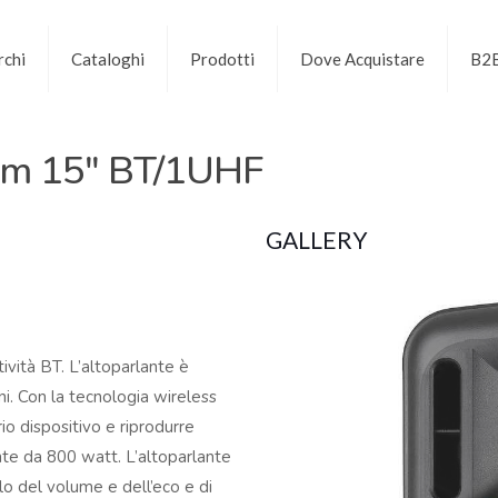
chi
Cataloghi
Prodotti
Dove Acquistare
B2
em 15″ BT/1UHF
GALLERY
vità BT. L’altoparlante è
ni. Con la tecnologia wireless
o dispositivo e riprodurre
nte da 800 watt. L’altoparlante
lo del volume e dell’eco e di