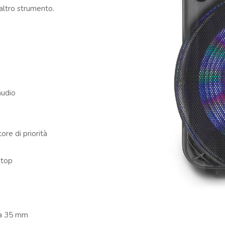
 altro strumento.
audio
ore di priorità
ptop
da 35 mm