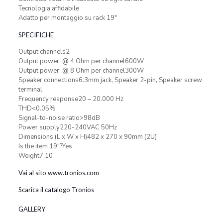
Tecnologia affidabile
Adatto per montaggio su rack 19″
SPECIFICHE
Output channels2
Output power: @ 4 Ohm per channel600W
Output power: @ 8 Ohm per channel300W
Speaker connections6.3mm jack, Speaker 2-pin, Speaker screw
terminal
Frequency response20 – 20.000 Hz
THD<0.05%
Signal-to-noise ratio>98dB
Power supply220-240VAC 50Hz
Dimensions (L x W x H)482 x 270 x 90mm (2U)
Is the item 19″?Yes
Weight7,10
Vai al sito www.tronios.com
Scarica il catalogo Tronios
GALLERY