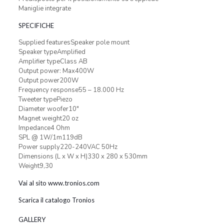
Maniglie integrate
SPECIFICHE
Supplied featuresSpeaker pole mount
Speaker typeAmplified
Amplifier typeClass AB
Output power: Max400W
Output power200W
Frequency response55 – 18.000 Hz
Tweeter typePiezo
Diameter woofer10″
Magnet weight20 oz
Impedance4 Ohm
SPL @ 1W/1m119dB
Power supply220-240VAC 50Hz
Dimensions (L x W x H)330 x 280 x 530mm
Weight9,30
Vai al sito www.tronios.com
Scarica il catalogo Tronios
GALLERY