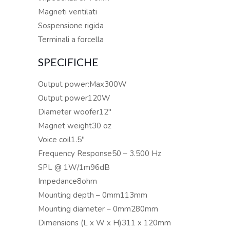
Magneti ventilati
Sospensione rigida
Terminali a forcella
SPECIFICHE
Output power:Max300W
Output power120W
Diameter woofer12″
Magnet weight30 oz
Voice coil1.5″
Frequency Response50 – 3.500 Hz
SPL @ 1W/1m96dB
Impedance8ohm
Mounting depth – 0mm113mm
Mounting diameter – 0mm280mm
Dimensions (L x W x H)311 x 120mm