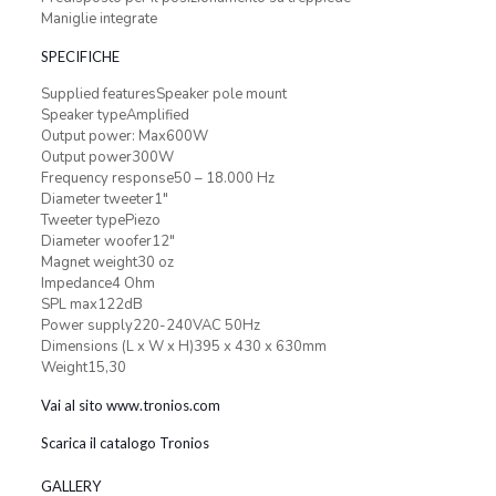
Maniglie integrate
SPECIFICHE
Supplied featuresSpeaker pole mount
Speaker typeAmplified
Output power: Max600W
Output power300W
Frequency response50 – 18.000 Hz
Diameter tweeter1″
Tweeter typePiezo
Diameter woofer12″
Magnet weight30 oz
Impedance4 Ohm
SPL max122dB
Power supply220-240VAC 50Hz
Dimensions (L x W x H)395 x 430 x 630mm
Weight15,30
Vai al sito www.tronios.com
Scarica il catalogo Tronios
GALLERY