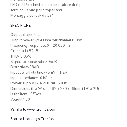
LED del Peak limiter e dell’indicatore di clip
Terminali a vite per altoparlanti
Montaggio su rack da 19″
SPECIFICHE
Output channels2
Output power: @ 4 Ohm per channel150W
Frequency response20 – 20.000 Hz
Crosstalk>82dB
THD<0.05%
Signal-to-noise ratio>95dB
Distortion>98dB
Input sensitivity line775mV – 1.2V
Input impedance10 kOhm
Power supply220-240VAC 50Hz
Dimensions (L x W x H)482 x 270 x 88mm (19″ x 2U)
Is the item 19″?Yes
Weight4,00
Vai al sito www.tronios.com
Scarica il catalogo Tronios