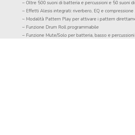
– Oltre 500 suoni di batteria e percussioni e 50 suoni d
Copyright © 2024 Soundwave Distribution Srl - P.I. 
– Effetti Alesis integrati: riverbero, EQ e compressione
proprietari. Nomi e caratteristiche sono citati solamente
– Modalità Pattern Play per attivare i pattern diretta
costruttori.
– Funzione Drum Roll programmabile
– Funzione Mute/Solo per batteria, basso e percussioni
– Alimentazione flessibile tramite adattatore incluso o
– LCD retroilluminato
– 100 pattern preset, 100 posizioni utente
– 12 pad sensibili alla velocity
– Tap tempo per battiti immediati
– Set di suoni: 32MB multi-sample
– Polifonia: 32 voci
– Ingressi: 1/4″ per strumenti (chitarra)
– Uscite: coppia stereo 1/4″, 1/4″ TRS, uscita cuffie st
– MIDI: in, out/thru
– Footswitch: 2 ingressi – start/stop, count/A/B/fill