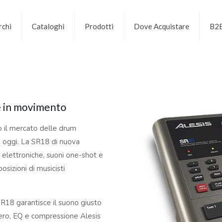
chi
Cataloghi
Prodotti
Dove Acquistare
B2
e in movimento
o il mercato delle drum
a oggi. La SR18 di nuova
e elettroniche, suoni one-shot e
izioni di musicisti
SR18 garantisce il suono giusto
bero, EQ e compressione Alesis