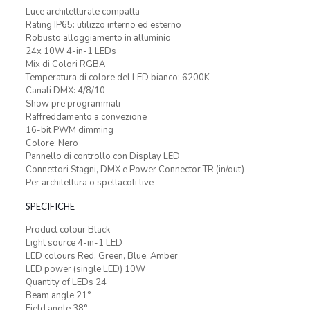
Luce architetturale compatta
Rating IP65: utilizzo interno ed esterno
Robusto alloggiamento in alluminio
24x 10W 4-in-1 LEDs
Mix di Colori RGBA
Temperatura di colore del LED bianco: 6200K
Canali DMX: 4/8/10
Show pre programmati
Raffreddamento a convezione
16-bit PWM dimming
Colore: Nero
Pannello di controllo con Display LED
Connettori Stagni, DMX e Power Connector TR (in/out)
Per architettura o spettacoli live
SPECIFICHE
Product colour Black
Light source 4-in-1 LED
LED colours Red, Green, Blue, Amber
LED power (single LED) 10W
Quantity of LEDs 24
Beam angle 21°
Field angle 38°