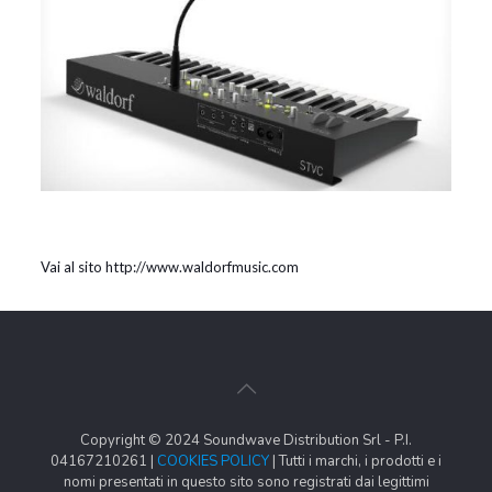
Vai al sito http://www.waldorfmusic.com
Copyright © 2024 Soundwave Distribution Srl - P.I.
04167210261 |
COOKIES POLICY
| Tutti i marchi, i prodotti e i
nomi presentati in questo sito sono registrati dai legittimi