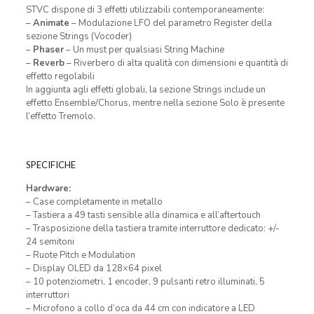
STVC dispone di 3 effetti utilizzabili contemporaneamente:
–
Animate
– Modulazione LFO del parametro Register della
sezione Strings (Vocoder)
–
Phaser
– Un must per qualsiasi String Machine
–
Reverb
– Riverbero di alta qualità con dimensioni e quantità di
effetto regolabili
In aggiunta agli effetti globali, la sezione Strings include un
effetto Ensemble/Chorus, mentre nella sezione Solo è presente
l’effetto Tremolo.
SPECIFICHE
Hardware:
– Case completamente in metallo
– Tastiera a 49 tasti sensible alla dinamica e all’aftertouch
– Trasposizione della tastiera tramite interruttore dedicato: +/-
24 semitoni
– Ruote Pitch e Modulation
– Display OLED da 128×64 pixel
– 10 potenziometri, 1 encoder, 9 pulsanti retro illuminati, 5
interruttori
– Microfono a collo d’oca da 44 cm con indicatore a LED