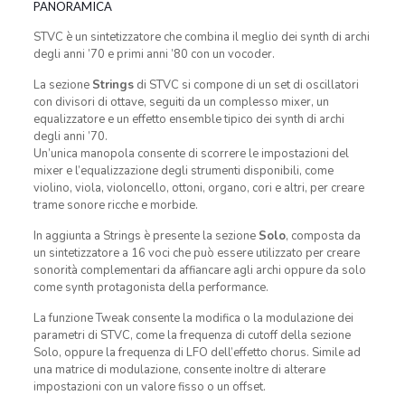
PANORAMICA
STVC è un sintetizzatore che combina il meglio dei synth di archi
degli anni ’70 e primi anni ’80 con un vocoder.
La sezione
Strings
di STVC si compone di un set di oscillatori
con divisori di ottave, seguiti da un complesso mixer, un
equalizzatore e un effetto ensemble tipico dei synth di archi
degli anni ’70.
Un’unica manopola consente di scorrere le impostazioni del
mixer e l’equalizzazione degli strumenti disponibili, come
violino, viola, violoncello, ottoni, organo, cori e altri, per creare
trame sonore ricche e morbide.
In aggiunta a Strings è presente la sezione
Solo
, composta da
un sintetizzatore a 16 voci che può essere utilizzato per creare
sonorità complementari da affiancare agli archi oppure da solo
come synth protagonista della performance.
La funzione Tweak consente la modifica o la modulazione dei
parametri di STVC, come la frequenza di cutoff della sezione
Solo, oppure la frequenza di LFO dell’effetto chorus. Simile ad
una matrice di modulazione, consente inoltre di alterare
impostazioni con un valore fisso o un offset.