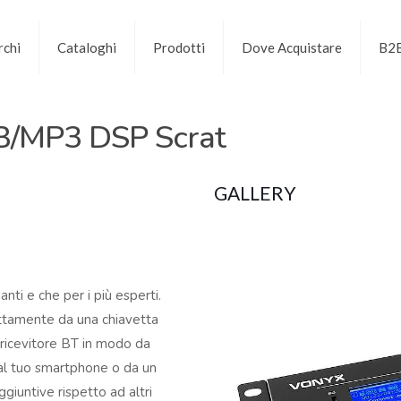
chi
Cataloghi
Prodotti
Dove Acquistare
B2
B/MP3 DSP Scrat
GALLERY
nti e che per i più esperti.
ttamente da una chiavetta
 ricevitore BT in modo da
dal tuo smartphone o da un
ggiuntive rispetto ad altri