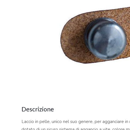
Descrizione
Laccio in pelle, unico nel suo genere, per agganciare in mo
dotato di un sicuro sistema di aggancio a vite, colore m