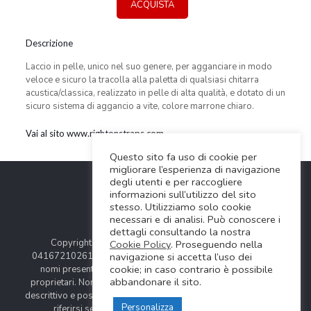
ACQUISTA
Descrizione
Laccio in pelle, unico nel suo genere, per agganciare in modo
veloce e sicuro la tracolla alla paletta di qualsiasi chitarra
acustica/classica, realizzato in pelle di alta qualità, e dotato di un
sicuro sistema di aggancio a vite, colore marrone chiaro.
Vai al sito www.rightonstraps.com
Questo sito fa uso di cookie per
migliorare l’esperienza di navigazione
degli utenti e per raccogliere
informazioni sull’utilizzo del sito
stesso. Utilizziamo solo cookie
necessari e di analisi. Può conoscere i
dettagli consultando la nostra
Copyright © 2024 Soundwave Distribution Srl - P.I.
Cookie Policy
. Proseguendo nella
04167210261 |
COOKIES POLICY
| Tutti i marchi, i prodotti e i
navigazione si accetta l’uso dei
cookie; in caso contrario è possibile
nomi presentati in questo sito sono registrati dai legittimi
abbandonare il sito.
proprietari. Nomi e caratteristiche sono citati solamente al fine
descrittivo e possono variare senza obbligo di preavviso, quindi
Personalizza
riferirsi sempre ai siti web dei rispettivi costruttori.