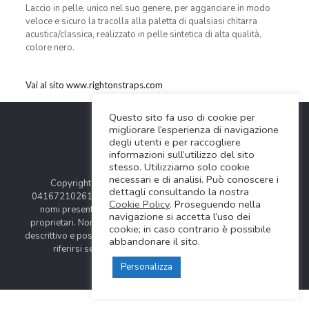
Laccio in pelle, unico nel suo genere, per agganciare in modo
veloce e sicuro la tracolla alla paletta di qualsiasi chitarra
acustica/classica, realizzato in pelle sintetica di alta qualità,
colore nero.
Vai al sito www.rightonstraps.com
Questo sito fa uso di cookie per
migliorare l’esperienza di navigazione
degli utenti e per raccogliere
informazioni sull’utilizzo del sito
stesso. Utilizziamo solo cookie
necessari e di analisi. Può conoscere i
Copyright © 2024 Soundwave Distribution Srl - P.I.
dettagli consultando la nostra
04167210261 |
COOKIES POLICY
| Tutti i marchi, i prodotti e i
Cookie Policy
. Proseguendo nella
nomi presentati in questo sito sono registrati dai legittimi
navigazione si accetta l’uso dei
proprietari. Nomi e caratteristiche sono citati solamente al fine
cookie; in caso contrario è possibile
descrittivo e possono variare senza obbligo di preavviso, quindi
abbandonare il sito.
riferirsi sempre ai siti web dei rispettivi costruttori.
Personalizza