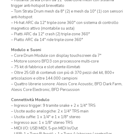
– Rullante Strata Drum da 12″ dual‑zone mesh con sistema
trigger anti‑hotspot brevettato
– Tom Strata Drum mesh da 8″ (2) e mesh da 10″ (1) con sensori
anti‑hotspot
– Hi‑hat ARC da 12″ triple‑zone 360° con sistema di controllo
magnetico attivo (montabile su asta)
– Piatti ARC da 12″ crash (2) triple‑zone 360°
– Piatto ARC da 14″ ride triple‑zone 360°
Modulo e Suoni
– Core Drum Module con display touchscreen da 7″
– Motore sonoro BFD3 con processore multi‑core
– 75 kit di fabbrica e slot utente illimitati
– Oltre 25 GB di contenuti con più di 370 pezzi del kit, 800+
articolazioni e oltre 144.000 campioni
– Quattro librerie sonore: Alesis Core Acoustic, BFD Dark Farm,
Alesis Core Electronic, BFD Percussion
Connettività Modulo
– Ingressi trigger: 9 tramite snake + 2 x 1/4″ TRS
– Uscite audio analogiche: 2 x 1/4″ TRS main
– Uscita cuffie: 1 x 1/4″ e 1 x 1/8″ stereo
– Ingresso aux: 1 x 1/8″ stereo TRS
– MIDI I/O: USB MIDI, 5‑pin MIDI In/Out