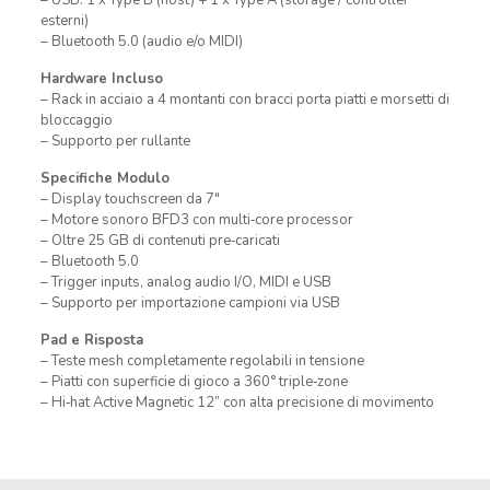
– USB: 1 x Type B (host) + 1 x Type A (storage / controller
esterni)
– Bluetooth 5.0 (audio e/o MIDI)
Hardware Incluso
– Rack in acciaio a 4 montanti con bracci porta piatti e morsetti di
bloccaggio
– Supporto per rullante
Specifiche Modulo
– Display touchscreen da 7″
– Motore sonoro BFD3 con multi‑core processor
– Oltre 25 GB di contenuti pre‑caricati
– Bluetooth 5.0
– Trigger inputs, analog audio I/O, MIDI e USB
– Supporto per importazione campioni via USB
Pad e Risposta
– Teste mesh completamente regolabili in tensione
– Piatti con superficie di gioco a 360° triple‑zone
– Hi‑hat Active Magnetic 12” con alta precisione di movimento