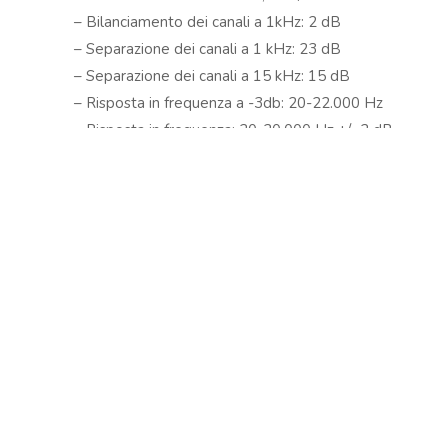
Copyright © 2024 Soundwave Distribution Srl - P.I. 
– Bilanciamento dei canali a 1kHz: 2 dB
proprietari. Nomi e caratteristiche sono citati solamente
– Separazione dei canali a 1 kHz: 23 dB
costruttori.
– Separazione dei canali a 15 kHz: 15 dB
– Risposta in frequenza a -3db: 20-22.000 Hz
– Risposta in frequenza: 20-20.000 Hz +/- 2 dB
– Capacità di tracciamento a 315 Hz (con tracking for
– Conformità, dinamica laterale: 9 μm/mN
– Tipologia di puntina: Ellittica speciale, con raggio di
– Tracking force range: 2 – 4 g (20-40 mN)
– Tracking force raccomandata: 3 g (30 mN)
– Angolo di Tracking: 20°
– Impedenza interna, DC resistance: 750 Ohm
– Induttanza interna: 450 mH
– Resistenza di carico raccomandata: 47 kOhm
– Capacità di carico raccomandata: 200-600 pF
– Peso: 18,5 g