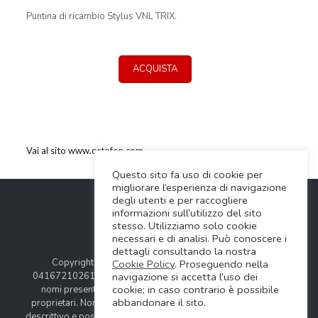
Puntina di ricambio Stylus VNL TRIX.
ACQUISTA
Vai al sito www.ortofon.com
Questo sito fa uso di cookie per
migliorare l’esperienza di navigazione
degli utenti e per raccogliere
informazioni sull’utilizzo del sito
stesso. Utilizziamo solo cookie
necessari e di analisi. Può conoscere i
dettagli consultando la nostra
Copyright © 2024 Soundwave Distribution Srl - P.I.
Cookie Policy
. Proseguendo nella
04167210261 |
COOKIES POLICY
| Tutti i marchi, i prodotti e i
navigazione si accetta l’uso dei
cookie; in caso contrario è possibile
nomi presentati in questo sito sono registrati dai legittimi
abbandonare il sito.
proprietari. Nomi e caratteristiche sono citati solamente al fine
descrittivo e possono variare senza obbligo di preavviso, quindi