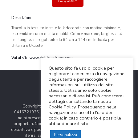
ACQUISTA
Descrizione
Tracolla in tessuto in stile folk decorata con motivo minimale,
estremità in cuoio di alta qualità. Colore marrone, larghezza 4
cm, lunghezza regolabile da 84 cm a 144 cm. Indicata per
chitarra e Ukulele.
Vai al sito www.rightonstraps.com
Questo sito fa uso di cookie per
migliorare l’esperienza di navigazione
degli utenti e per raccogliere
informazioni sull’utilizzo del sito
stesso. Utilizziamo solo cookie
necessari e di analisi. Può conoscere i
dettagli consultando la nostra
Copyright © 2024 Soundwave Distribution Srl - P.I.
Cookie Policy
. Proseguendo nella
navigazione si accetta l’uso dei
04167210261 |
COOKIES POLICY
| Tutti i marchi, i prodotti e i
cookie; in caso contrario è possibile
nomi presentati in questo sito sono registrati dai legittimi
abbandonare il sito.
proprietari. Nomi e caratteristiche sono citati solamente al fine
descrittivo e possono variare senza obbligo di preavviso, quindi
Personalizza
riferirsi sempre ai siti web dei rispettivi costruttori.