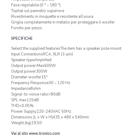
Fase regolabile (0 ° – 180 °)
Tophat sul pannello superiore
Rivestimento in moquette e resistente all’usura
Griglia completamente in metallo per proteggere il woofer
Fornito per pezzo
SPECIFICHE
Select the supplied featuresThe item has a speaker pole mount
Input ConnectionsRCA, XLR (3-pin)
Speaker typeAmplified
Output power:Max600W
Output power300W
Diameter woofer15″
Frequency Response30 – 120 Hz
Impedance8ohm
Signal-to-noise ratio>80dB
SPL max115dB
THD<0.05%
Power Supply220-240VAC 50Hz
Dimensions (L x W x H)435 x 480 x 540mm
Weight (kg)19,50
Vai al sito www.tronios.com