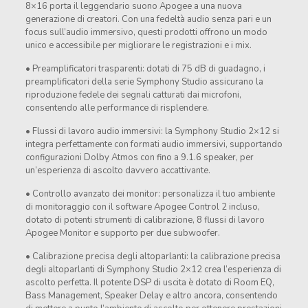
8×16 porta il leggendario suono Apogee a una nuova
generazione di creatori. Con una fedeltà audio senza pari e un
focus sull’audio immersivo, questi prodotti offrono un modo
unico e accessibile per migliorare le registrazioni e i mix.
• Preamplificatori trasparenti: dotati di 75 dB di guadagno, i
preamplificatori della serie Symphony Studio assicurano la
riproduzione fedele dei segnali catturati dai microfoni,
consentendo alle performance di risplendere.
• Flussi di lavoro audio immersivi: la Symphony Studio 2×12 si
integra perfettamente con formati audio immersivi, supportando
configurazioni Dolby Atmos con fino a 9.1.6 speaker, per
un’esperienza di ascolto davvero accattivante.
• Controllo avanzato dei monitor: personalizza il tuo ambiente
di monitoraggio con il software Apogee Control 2 incluso,
dotato di potenti strumenti di calibrazione, 8 flussi di lavoro
Apogee Monitor e supporto per due subwoofer.
• Calibrazione precisa degli altoparlanti: la calibrazione precisa
degli altoparlanti di Symphony Studio 2×12 crea l’esperienza di
ascolto perfetta. Il potente DSP di uscita è dotato di Room EQ,
Bass Management, Speaker Delay e altro ancora, consentendo