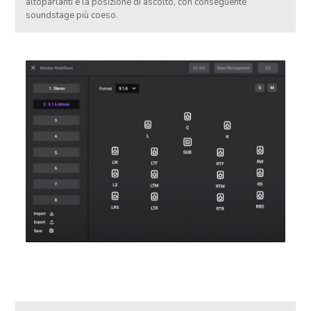
altoparlanti e la posizione di ascolto, con conseguente
soundstage più coeso.