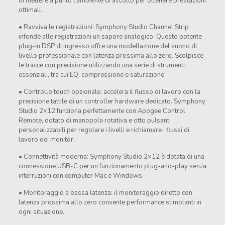
di mettere a punto l’ambiente di ascolto per ottenere prestazioni
ottimali.
• Ravviva le registrazioni: Symphony Studio Channel Strip
infonde alle registrazioni un sapore analogico. Questo potente
plug-in DSP di ingresso offre una modellazione del suono di
livello professionale con latenza prossima allo zero. Scolpisce
le tracce con precisione utilizzando una serie di strumenti
essenziali, tra cui EQ, compressione e saturazione.
• Controllo touch opzionale: accelera il flusso di lavoro con la
precisione tattile di un controller hardware dedicato. Symphony
Studio 2×12 funziona perfettamente con Apogee Control
Remote, dotato di manopola rotativa e otto pulsanti
personalizzabili per regolare i livelli e richiamare i flussi di
lavoro dei monitor.
• Connettività moderna: Symphony Studio 2×12 è dotata di una
connessione USB-C per un funzionamento plug-and-play senza
interruzioni con computer Mac e Windows.
• Monitoraggio a bassa latenza: il monitoraggio diretto con
latenza prossima allo zero consente performance stimolanti in
ogni situazione.