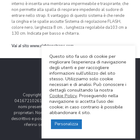
interno è inserita una membrana impermeabile e traspirante, che
non permette alla spalla di respirare impedendo al sudore di
entrare nello strap. Il vantaggio di questo sistema è che rende
la cinghia e le spalle asciutte Sistema di regolazione FLASH,
colore nero, larghezza 8 cm. , lunghezza regolabile da103 cm a
130 cm. Indicata per basso e chitarra.
Vai al sito www.rightonstraps.com
Questo sito fa uso di cookie per
migliorare l’esperienza di navigazione
degli utenti e per raccogliere
informazioni sull’utilizzo del sito
stesso. Utilizziamo solo cookie
necessari e di analisi. Può conoscere i
dettagli consultando la nostra
Copyright © 2024 Soundwave Distribution Srl - P.I.
Cookie Policy
. Proseguendo nella
04167210261 |
COOKIES POLICY
| Tutti i marchi, i prodotti e i
navigazione si accetta l’uso dei
cookie; in caso contrario è possibile
nomi presentati in questo sito sono registrati dai legittimi
abbandonare il sito.
proprietari. Nomi e caratteristiche sono citati solamente al fine
descrittivo e possono variare senza obbligo di preavviso, quindi
Personalizza
riferirsi sempre ai siti web dei rispettivi costruttori.