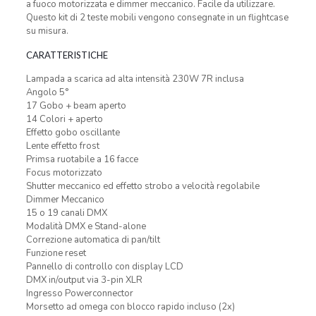
a fuoco motorizzata e dimmer meccanico. Facile da utilizzare.
Questo kit di 2 teste mobili vengono consegnate in un flightcase
su misura.
CARATTERISTICHE
Lampada a scarica ad alta intensità 230W 7R inclusa
Angolo 5°
17 Gobo + beam aperto
14 Colori + aperto
Effetto gobo oscillante
Lente effetto frost
Primsa ruotabile a 16 facce
Focus motorizzato
Shutter meccanico ed effetto strobo a velocità regolabile
Dimmer Meccanico
15 o 19 canali DMX
Modalità DMX e Stand-alone
Correzione automatica di pan/tilt
Funzione reset
Pannello di controllo con display LCD
DMX in/output via 3-pin XLR
Ingresso Powerconnector
Morsetto ad omega con blocco rapido incluso (2x)