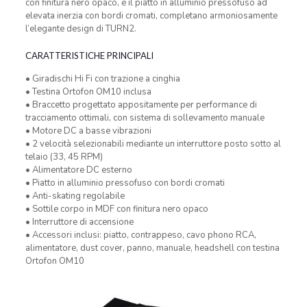
con finitura nero opaco, e il piatto in alluminio pressofuso ad
elevata inerzia con bordi cromati, completano armoniosamente
l’elegante design di TURN2.
CARATTERISTICHE PRINCIPALI
• Giradischi Hi Fi con trazione a cinghia
• Testina Ortofon OM10 inclusa
• Braccetto progettato appositamente per performance di
tracciamento ottimali, con sistema di sollevamento manuale
• Motore DC a basse vibrazioni
• 2 velocità selezionabili mediante un interruttore posto sotto al
telaio (33, 45 RPM)
• Alimentatore DC esterno
• Piatto in alluminio pressofuso con bordi cromati
• Anti-skating regolabile
• Sottile corpo in MDF con finitura nero opaco
• Interruttore di accensione
• Accessori inclusi: piatto, contrappeso, cavo phono RCA,
alimentatore, dust cover, panno, manuale, headshell con testina
Ortofon OM10