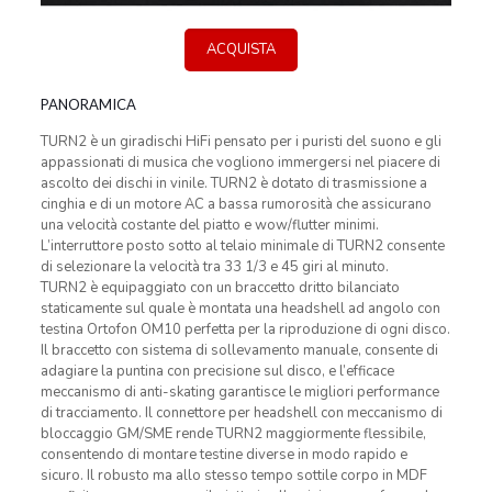
ACQUISTA
PANORAMICA
TURN2 è un giradischi HiFi pensato per i puristi del suono e gli
appassionati di musica che vogliono immergersi nel piacere di
ascolto dei dischi in vinile. TURN2 è dotato di trasmissione a
cinghia e di un motore AC a bassa rumorosità che assicurano
una velocità costante del piatto e wow/flutter minimi.
L’interruttore posto sotto al telaio minimale di TURN2 consente
di selezionare la velocità tra 33 1/3 e 45 giri al minuto.
TURN2 è equipaggiato con un braccetto dritto bilanciato
staticamente sul quale è montata una headshell ad angolo con
testina Ortofon OM10 perfetta per la riproduzione di ogni disco.
Il braccetto con sistema di sollevamento manuale, consente di
adagiare la puntina con precisione sul disco, e l’efficace
meccanismo di anti-skating garantisce le migliori performance
di tracciamento. Il connettore per headshell con meccanismo di
bloccaggio GM/SME rende TURN2 maggiormente flessibile,
consentendo di montare testine diverse in modo rapido e
sicuro. Il robusto ma allo stesso tempo sottile corpo in MDF