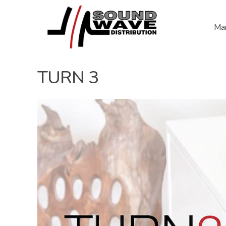
Mar
TURN 3