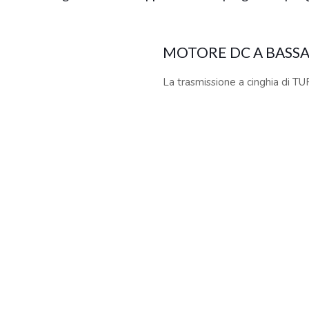
04167210261 |
COOKIES POLICY
| Tutti i marchi, i prodotti e i nomi 
 al fine descrittivo e possono variare senza obbligo di preavviso, qui
MOTORE DC A BASS
La trasmissione a cinghia di TU
basse vibrazioni, che garantisce
33, 45 e 78 GIRI, 
VELOCITA’
TURN 3 dispone una pratica man
velocità desiderata (33, 45 o 78
precisa di ogni supporto, la vel
TURN 3 è perfetto anche per la 
l’utilizzo di un pickup adeguato)