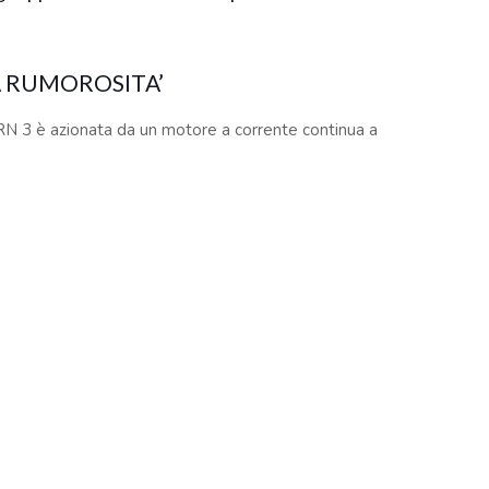
presentati in questo sito sono registrati dai legittimi
ndi riferirsi sempre ai siti web dei rispettivi
A RUMOROSITA’
RN 3 è azionata da un motore a corrente continua a
 una ridottissima rumorosità.
CON CONTROLLO ELETTRONICO DELLA
opola di grandi dimensioni per la selezione della
 giri al minuto). In aggiunta, per una riproduzione più
ocità viene controllata elettronicamente.
riproduzione di dischi shellac a 78 giri (è necessario
.