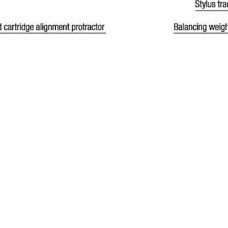
04167210261 |
COOKIES POLICY
| Tutti i marchi, i prodotti e i nomi 
 al fine descrittivo e possono variare senza obbligo di preavviso, qui