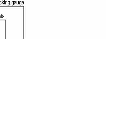
presentati in questo sito sono registrati dai legittimi
ndi riferirsi sempre ai siti web dei rispettivi