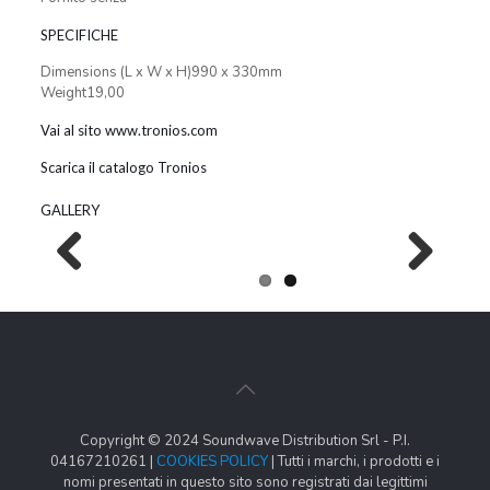
SPECIFICHE
Dimensions (L x W x H)990 x 330mm
Weight19,00
Vai al sito www.tronios.com
Scarica il catalogo Tronios
GALLERY
Previous
Next
Copyright © 2024 Soundwave Distribution Srl - P.I.
04167210261 |
COOKIES POLICY
| Tutti i marchi, i prodotti e i
nomi presentati in questo sito sono registrati dai legittimi