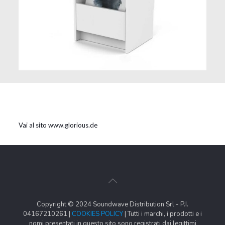
Vai al sito www.glorious.de
Copyright © 2024 Soundwave Distribution Srl - P.I.
04167210261 |
COOKIES POLICY
| Tutti i marchi, i prodotti e i
nomi presentati in questo sito sono registrati dai legittimi