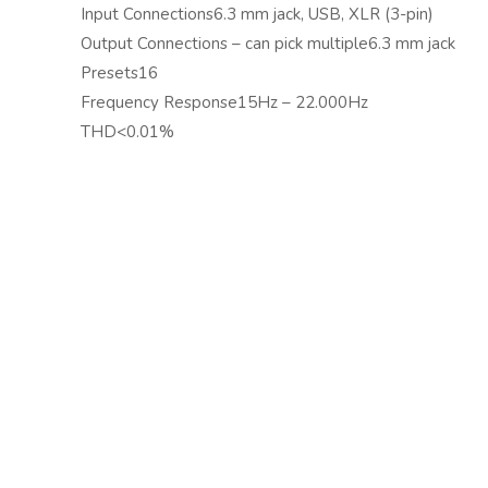
Input Connections6.3 mm jack, USB, XLR (3-pin)
Copyright © 2024 Soundwave Distribution Srl - P.I. 
Output Connections – can pick multiple6.3 mm jack
proprietari. Nomi e caratteristiche sono citati solamente
Presets16
costruttori.
Frequency Response15Hz – 22.000Hz
THD<0.01%
Input level:Mic.1.5mV, 2kohm
Power Supply100-240VAC 50/60Hz
Dimensions (L x W x H)185 x 225 x 50mm
Weight (kg)2,20
Vai al sito www.tronios.com
Scarica il catalogo Tronios