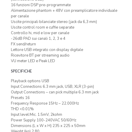
16 funzioni DSP pre-programmate
Alimentazione phantom + 48V con preamplicatore individuale
per canale
Uscite principali bilanciate stereo (jack da 6,3 mm)
Uscite control room e cuffie separate
Controllo hi, mid e low per canale
-26dB PAD sui canali 1, 2, 3 e 4
FX send/return
Lettore USB integrato con display digitale
Ricevitore BT per streaming audio
VU meter LED e Peak LED
SPECIFICHE
Playback options USB
Input Connections 6.3 mm jack, USB, XLR (3-pin)
Output Connections – can pick multiple 6.3 mm jack
Presets 16
Frequency Response 15Hz – 22.000Hz
THD <0.01%
Input level:Mic. 1.5mV, 2kohm
Power Supply 100-240VAC 50/60Hz
Dimensions (L x W x H) 235 x 225 x 50mm
Weight (kg) 2,80