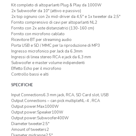
Kit completo di altoparlanti Plug & Play da 1000W
2x Subwoofer da 10″ (attivo e passivo)
2x top ognuno con 2x mid-driver da 4,5″ e 1x tweeter da 2,5″
Fornito comprensivo di cavi per altoparlanti NL2
Fornito con 2x aste distanziatrici (130-160 cm)
Fornito con microfono cablato
Ricevitore BT per streaming audio
Porta USB e SD / MMC per la riproduzione di MP3
Ingresso microfonico per Jack da 6.3mm
Ingressi di linea stereo RCA e jack da 6,3 mm
Subwoofer e master volume indipendenti
Effetto Echo per il microfono
Controllo bassi e alti
SPECIFICHE
Input Connections6.3 mm jack, RCA, SD Card slot, USB
Output Connections – can pick multipleNL-4 , RCA
Output power:Max1000W
Output power:Speaker100W
Output power:Subwoofer400W
Diameter tweeter2.5″
Amount of tweeters2
Diameter midrange2.5″