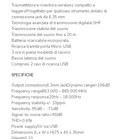
Trasmettitore e ricevitore wireless compatto e
leggeroProgettato per qualsiasi strumento dotato di
connessione jack da 6,35 mm
Tecnologia avanzata di trasmissione digitale UHF
Trasmissione stabile del suono
Trasmissione del suono fino a 20 m
Batteria ricaricabile incorporata
Ricarica tramite porta Micro-USB
3 ore in piena modalità di lavoro
Bassa latenza del suono
Compresi 2 cavi di ricarica USB
SPECIFICHE
Output connections6.3mm JackDynamic range>106dB
Frequency range863.000 – 865.000 MHz
Frequency response20Hz – 18.000Hz
Frequency stability+/- 10ppm
Sensitivity-95dB – -71dB
Signal-to-noise ratio>90dB
THD<0.6%
Power supply5V via USB
Dimensions (L x W x H)75 x 40 x 35mm
Weight0,10