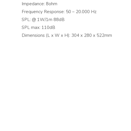
Impedance: 8ohm
Copyright © 2024 Soundwave Distribution Srl - P.I. 
Frequency Response: 50 – 20.000 Hz
proprietari. Nomi e caratteristiche sono citati solamente
SPL: @ 1W/1m 88dB
costruttori.
SPL max: 110dB
Dimensions (L x W x H): 304 x 280 x 522mm
Weight (kg): 13,70
Vai al sito www.tronios.com
Scarica il catalogo Tronios