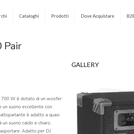
chi
Cataloghi
Prodotti
Dove Acquistare
B2
 Pair
GALLERY
da 700 W è dotato di un woofer
ce un suono eccellente con
’altoparlante è adatto a quasi
irà un suono caldo e chiaro.
trasportare. Adatto per DJ