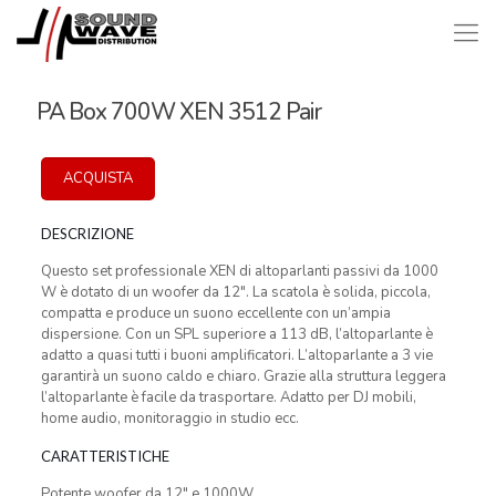
PA Box 700W XEN 3512 Pair
ACQUISTA
DESCRIZIONE
Questo set professionale XEN di altoparlanti passivi da 1000
W è dotato di un woofer da 12″. La scatola è solida, piccola,
compatta e produce un suono eccellente con un’ampia
dispersione. Con un SPL superiore a 113 dB, l’altoparlante è
adatto a quasi tutti i buoni amplificatori. L’altoparlante a 3 vie
garantirà un suono caldo e chiaro. Grazie alla struttura leggera
l’altoparlante è facile da trasportare. Adatto per DJ mobili,
home audio, monitoraggio in studio ecc.
CARATTERISTICHE
Potente woofer da 12″ e 1000W