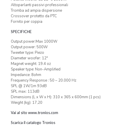
Altoparlanti passivi professionali
Tromba ad ampia dispersione
Crossover protetto da PTC
Fornito per coppia
SPECIFICHE
Output power:Max 1000W
Output power: 500W
Tweeter type: Piezo
Diameter woofer: 12″
Magnet weight: 19.4 oz
Speaker type: Non-Amplified
Impedance: 8ohm
Frequency Response : 50 – 20.000 Hz
SPL @ 1W/1m 93dB
SPL max: 113dB
Dimensions (L x W x H): 310 x 365 x 600mm (1 pcs)
Weight (kg): 17,20
Vai al sito www.tronios.com
Scarica il catalogo Tronios