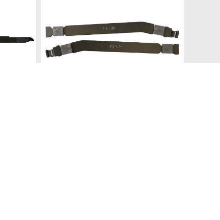
presentati in questo sito sono registrati dai legittimi
ndi riferirsi sempre ai siti web dei rispettivi