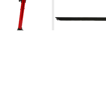
04167210261 |
COOKIES POLICY
| Tutti i marchi, i prodotti e i nomi 
 al fine descrittivo e possono variare senza obbligo di preavviso, qui