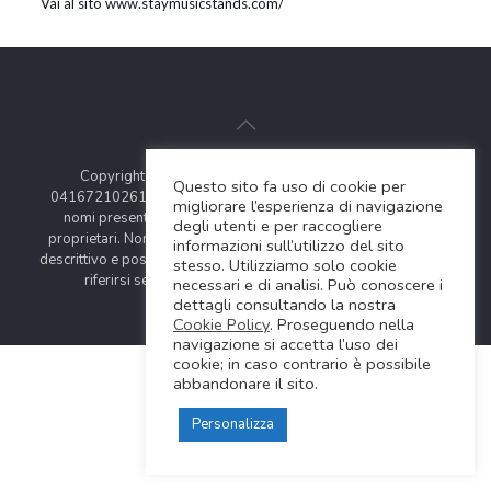
Vai al sito www.staymusicstands.com/
Copyright © 2024 Soundwave Distribution Srl - P.I.
Questo sito fa uso di cookie per
04167210261 |
COOKIES POLICY
| Tutti i marchi, i prodotti e i
migliorare l’esperienza di navigazione
nomi presentati in questo sito sono registrati dai legittimi
degli utenti e per raccogliere
proprietari. Nomi e caratteristiche sono citati solamente al fine
informazioni sull’utilizzo del sito
descrittivo e possono variare senza obbligo di preavviso, quindi
stesso. Utilizziamo solo cookie
riferirsi sempre ai siti web dei rispettivi costruttori.
necessari e di analisi. Può conoscere i
dettagli consultando la nostra
Cookie Policy
. Proseguendo nella
navigazione si accetta l’uso dei
cookie; in caso contrario è possibile
abbandonare il sito.
Personalizza